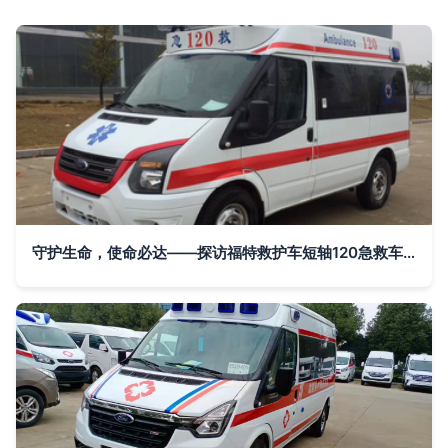
守护生命，使命必达——探访福特救护车短轴120急救车专业生产厂家