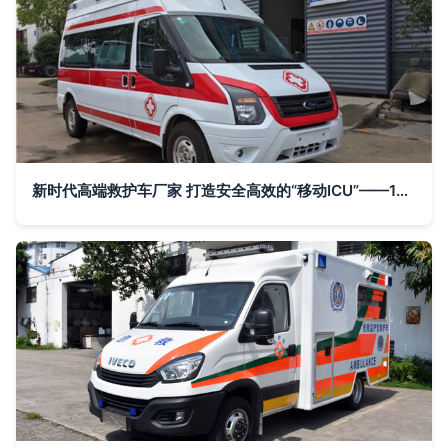
新时代高端救护车厂家 打造安全高效的“移动ICU”——120抢救车与救护车的革新之路