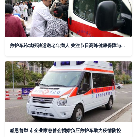
救护车跨城疾驰运送老年病人 关注节日高峰健康保障与医疗资源紧张 | 新闻中心·新浪网力荐
感恩善举 市企业家慈善会捐赠负压救护车助力疫情防控