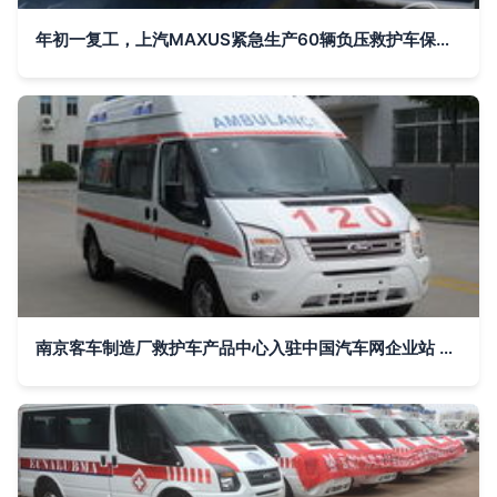
年初一复工，上汽MAXUS紧急生产60辆负压救护车保障疫情防控
南京客车制造厂救护车产品中心入驻中国汽车网企业站 构建全方位急救装备展示平台