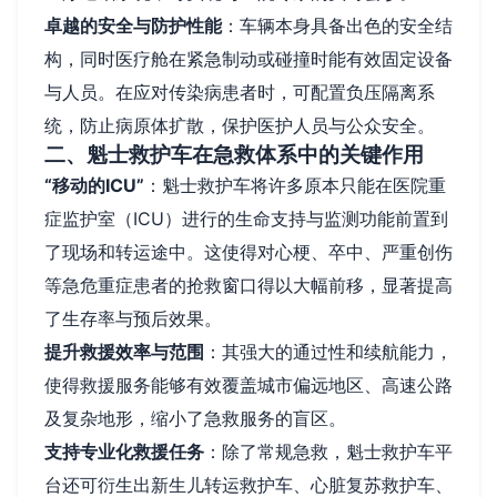
卓越的安全与防护性能
：车辆本身具备出色的安全结
构，同时医疗舱在紧急制动或碰撞时能有效固定设备
与人员。在应对传染病患者时，可配置负压隔离系
统，防止病原体扩散，保护医护人员与公众安全。
二、魁士救护车在急救体系中的关键作用
“移动的ICU”
：魁士救护车将许多原本只能在医院重
症监护室（ICU）进行的生命支持与监测功能前置到
了现场和转运途中。这使得对心梗、卒中、严重创伤
等急危重症患者的抢救窗口得以大幅前移，显著提高
了生存率与预后效果。
提升救援效率与范围
：其强大的通过性和续航能力，
使得救援服务能够有效覆盖城市偏远地区、高速公路
及复杂地形，缩小了急救服务的盲区。
支持专业化救援任务
：除了常规急救，魁士救护车平
台还可衍生出新生儿转运救护车、心脏复苏救护车、